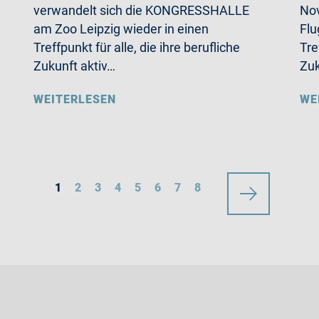
verwandelt sich die KONGRESSHALLE
Nov
am Zoo Leipzig wieder in einen
Flu
Treffpunkt für alle, die ihre berufliche
Tre
Zukunft aktiv…
Zu
WEITERLESEN
WE
1
2
3
4
5
6
7
8