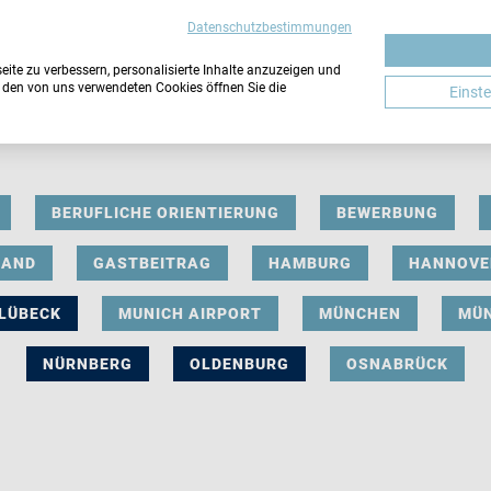
Datenschutzbestimmungen
ite zu verbessern, personalisierte Inhalte anzuzeigen und
u den von uns verwendeten Cookies öffnen Sie die
Einst
BERUFLICHE ORIENTIERUNG
BEWERBUNG
LAND
GASTBEITRAG
HAMBURG
HANNOVE
LÜBECK
MUNICH AIRPORT
MÜNCHEN
MÜ
NÜRNBERG
OLDENBURG
OSNABRÜCK