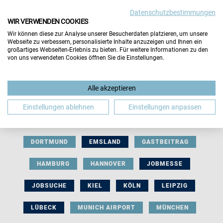
Datenschutzbestimmungen
WIR VERWENDEN COOKIES
Wir können diese zur Analyse unserer Besucherdaten platzieren, um unsere
Webseite zu verbessern, personalisierte Inhalte anzuzeigen und Ihnen ein
großartiges Webseiten-Erlebnis zu bieten. Für weitere Informationen zu den
von uns verwendeten Cookies öffnen Sie die Einstellungen.
AUSSTELLERBEITRAG
BERLIN
Alle akzeptieren
BERUFLICHE ORIENTIERUNG
BEWERBUNG
Einstellungen ablehnen
Einstellungen anpassen
BIELEFELD
BRAUNSCHWEIG
BREMEN
DORTMUND
EMSLAND
GASTBEITRAG
HAMBURG
HANNOVER
JOBMESSE
JOBSUCHE
KIEL
KÖLN
LEIPZIG
LÜBECK
MUNICH AIRPORT
MÜNCHEN