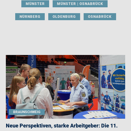
MÜNSTER
MÜNSTER | OSNABRÜCK
NÜRNBERG
OLDENBURG
OSNABRÜCK
BRAUNSCHWEIG
Neue Perspektiven, starke Arbeitgeber: Die 11.