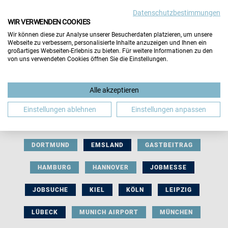
Datenschutzbestimmungen
WIR VERWENDEN COOKIES
Wir können diese zur Analyse unserer Besucherdaten platzieren, um unsere
Webseite zu verbessern, personalisierte Inhalte anzuzeigen und Ihnen ein
großartiges Webseiten-Erlebnis zu bieten. Für weitere Informationen zu den
von uns verwendeten Cookies öffnen Sie die Einstellungen.
AUSSTELLERBEITRAG
BERLIN
Alle akzeptieren
BERUFLICHE ORIENTIERUNG
BEWERBUNG
Einstellungen ablehnen
Einstellungen anpassen
BIELEFELD
BRAUNSCHWEIG
BREMEN
DORTMUND
EMSLAND
GASTBEITRAG
HAMBURG
HANNOVER
JOBMESSE
JOBSUCHE
KIEL
KÖLN
LEIPZIG
LÜBECK
MUNICH AIRPORT
MÜNCHEN