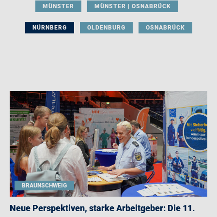
MÜNSTER
MÜNSTER | OSNABRÜCK
NÜRNBERG
OLDENBURG
OSNABRÜCK
BRAUNSCHWEIG
Neue Perspektiven, starke Arbeitgeber: Die 11.