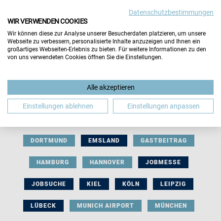
Datenschutzbestimmungen
WIR VERWENDEN COOKIES
Wir können diese zur Analyse unserer Besucherdaten platzieren, um unsere
Webseite zu verbessern, personalisierte Inhalte anzuzeigen und Ihnen ein
großartiges Webseiten-Erlebnis zu bieten. Für weitere Informationen zu den
von uns verwendeten Cookies öffnen Sie die Einstellungen.
AUSSTELLERBEITRAG
BERLIN
Alle akzeptieren
BERUFLICHE ORIENTIERUNG
BEWERBUNG
Einstellungen ablehnen
Einstellungen anpassen
BIELEFELD
BRAUNSCHWEIG
BREMEN
DORTMUND
EMSLAND
GASTBEITRAG
HAMBURG
HANNOVER
JOBMESSE
JOBSUCHE
KIEL
KÖLN
LEIPZIG
LÜBECK
MUNICH AIRPORT
MÜNCHEN