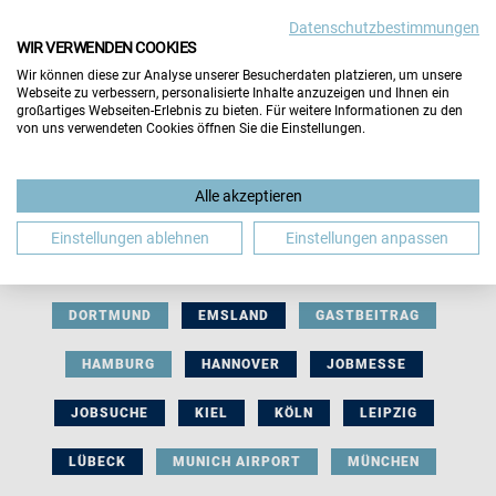
Datenschutzbestimmungen
WIR VERWENDEN COOKIES
Wir können diese zur Analyse unserer Besucherdaten platzieren, um unsere
Webseite zu verbessern, personalisierte Inhalte anzuzeigen und Ihnen ein
großartiges Webseiten-Erlebnis zu bieten. Für weitere Informationen zu den
von uns verwendeten Cookies öffnen Sie die Einstellungen.
AUSSTELLERBEITRAG
BERLIN
Alle akzeptieren
BERUFLICHE ORIENTIERUNG
BEWERBUNG
Einstellungen ablehnen
Einstellungen anpassen
BIELEFELD
BRAUNSCHWEIG
BREMEN
DORTMUND
EMSLAND
GASTBEITRAG
HAMBURG
HANNOVER
JOBMESSE
JOBSUCHE
KIEL
KÖLN
LEIPZIG
LÜBECK
MUNICH AIRPORT
MÜNCHEN