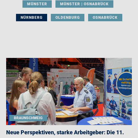
MÜNSTER
MÜNSTER | OSNABRÜCK
NÜRNBERG
OLDENBURG
OSNABRÜCK
BRAUNSCHWEIG
Neue Perspektiven, starke Arbeitgeber: Die 11.