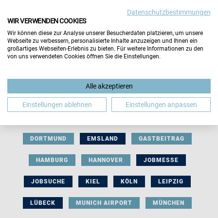
Datenschutzbestimmungen
WIR VERWENDEN COOKIES
Wir können diese zur Analyse unserer Besucherdaten platzieren, um unsere
Webseite zu verbessern, personalisierte Inhalte anzuzeigen und Ihnen ein
großartiges Webseiten-Erlebnis zu bieten. Für weitere Informationen zu den
von uns verwendeten Cookies öffnen Sie die Einstellungen.
AUSSTELLERBEITRAG
BERLIN
Alle akzeptieren
BERUFLICHE ORIENTIERUNG
BEWERBUNG
Einstellungen ablehnen
Einstellungen anpassen
BIELEFELD
BRAUNSCHWEIG
BREMEN
DORTMUND
EMSLAND
GASTBEITRAG
HAMBURG
HANNOVER
JOBMESSE
JOBSUCHE
KIEL
KÖLN
LEIPZIG
LÜBECK
MUNICH AIRPORT
MÜNCHEN