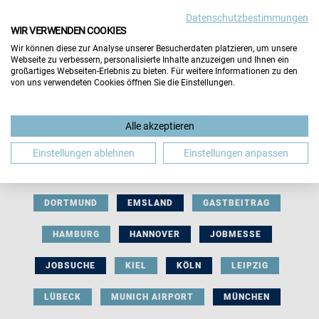
Datenschutzbestimmungen
WIR VERWENDEN COOKIES
Wir können diese zur Analyse unserer Besucherdaten platzieren, um unsere
Webseite zu verbessern, personalisierte Inhalte anzuzeigen und Ihnen ein
großartiges Webseiten-Erlebnis zu bieten. Für weitere Informationen zu den
von uns verwendeten Cookies öffnen Sie die Einstellungen.
AUSSTELLERBEITRAG
BERLIN
Alle akzeptieren
BERUFLICHE ORIENTIERUNG
BEWERBUNG
Einstellungen ablehnen
Einstellungen anpassen
BIELEFELD
BRAUNSCHWEIG
BREMEN
DORTMUND
EMSLAND
GASTBEITRAG
HAMBURG
HANNOVER
JOBMESSE
JOBSUCHE
KIEL
KÖLN
LEIPZIG
LÜBECK
MUNICH AIRPORT
MÜNCHEN