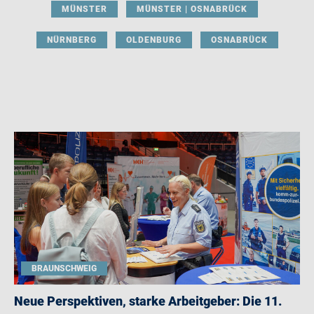
MÜNSTER
MÜNSTER | OSNABRÜCK
NÜRNBERG
OLDENBURG
OSNABRÜCK
BRAUNSCHWEIG
Neue Perspektiven, starke Arbeitgeber: Die 11.