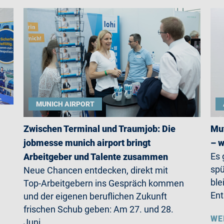
MUNICH AIRPORT
Zwischen Terminal und Traumjob: Die
Mut
jobmesse munich airport bringt
– w
Es 
Arbeitgeber und Talente zusammen
spü
Neue Chancen entdecken, direkt mit
ble
Top-Arbeitgebern ins Gespräch kommen
Ent
und der eigenen beruflichen Zukunft
frischen Schub geben: Am 27. und 28.
WE
Juni…