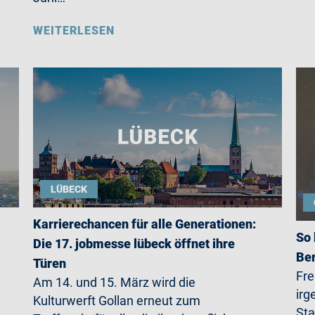
WEITERLESEN
LÜBECK
Karrierechancen für alle Generationen:
So 
Die 17. jobmesse lübeck öffnet ihre
Ber
Türen
Fre
Am 14. und 15. März wird die
irg
Kulturwerft Gollan erneut zum
Sta