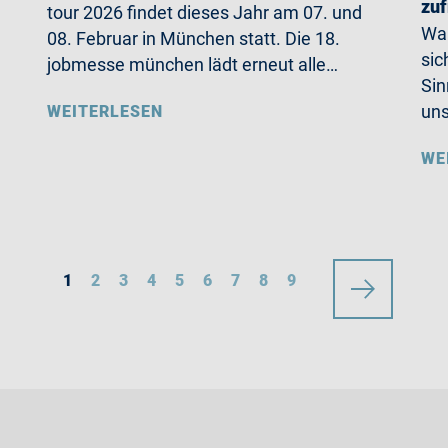
zuf
tour 2026 findet dieses Jahr am 07. und
Wa
08. Februar in München statt. Die 18.
sic
jobmesse münchen lädt erneut alle…
Sin
un
WEITERLESEN
WE
1
2
3
4
5
6
7
8
9