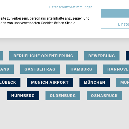
Datenschutzbestimmungen
ite zu verbessern, personalisierte Inhalte anzuzeigen und
u den von uns verwendeten Cookies öffnen Sie die
Einst
BERUFLICHE ORIENTIERUNG
BEWERBUNG
LAND
GASTBEITRAG
HAMBURG
HANNOVE
LÜBECK
MUNICH AIRPORT
MÜNCHEN
MÜ
NÜRNBERG
OLDENBURG
OSNABRÜCK