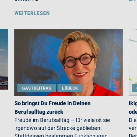
WEITERLESEN
GASTBEITRAG
LÜBECK
So bringst Du Freude in Deinen
Iki
Berufsalltag zurück
ode
Freude im Berufsalltag – für viele ist sie
Die
irgendwo auf der Strecke geblieben.
ver
Stattdessen bestimmen Funktionieren,
Ber