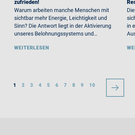
zufrieden!
Re
Warum arbeiten manche Menschen mit
Die
sichtbar mehr Energie, Leichtigkeit und
sic
Sinn? Die Antwort liegt in der Aktivierung
in 
unseres Belohnungssystems und…
Aus
WEITERLESEN
WE
1
2
3
4
5
6
7
8
9
10