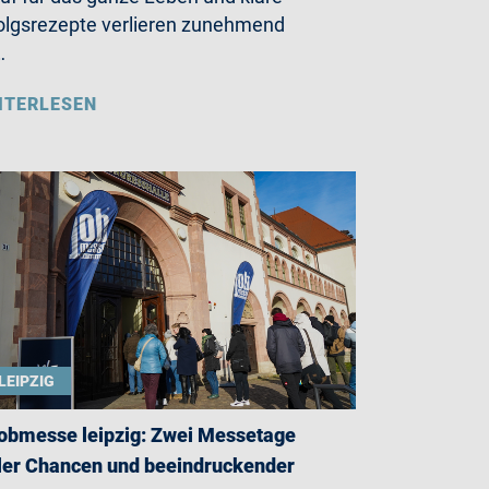
olgsrezepte verlieren zunehmend
…
ITERLESEN
LEIPZIG
jobmesse leipzig: Zwei Messetage
ler Chancen und beeindruckender