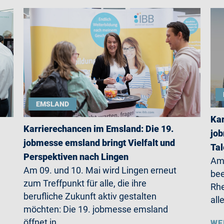
EMSLAND
Kar
Karrierechancen im Emsland: Die 19.
job
jobmesse emsland bringt Vielfalt und
Ta
Perspektiven nach Lingen
Am 
Am 09. und 10. Mai wird Lingen erneut
be
zum Treffpunkt für alle, die ihre
Rhe
berufliche Zukunft aktiv gestalten
all
möchten: Die 19. jobmesse emsland
öffnet in…
WE