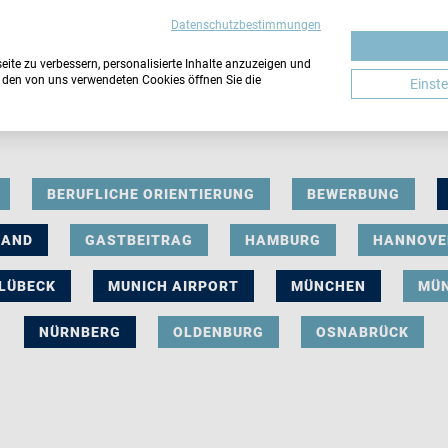
Datenschutzbestimmungen
ite zu verbessern, personalisierte Inhalte anzuzeigen und
u den von uns verwendeten Cookies öffnen Sie die
Einst
BERUFLICHE ORIENTIERUNG
BEWERBUNG
LAND
GASTBEITRAG
HAMBURG
HANNOVE
LÜBECK
MUNICH AIRPORT
MÜNCHEN
MÜ
NÜRNBERG
OLDENBURG
OSNABRÜCK