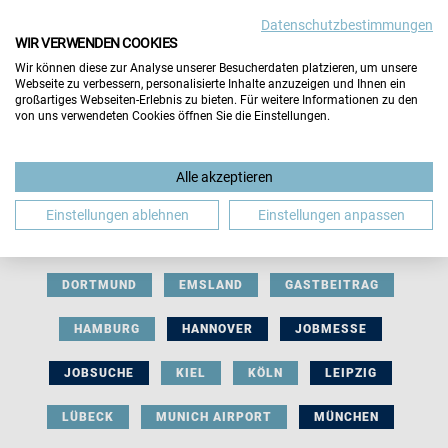
Datenschutzbestimmungen
WIR VERWENDEN COOKIES
Wir können diese zur Analyse unserer Besucherdaten platzieren, um unsere
Webseite zu verbessern, personalisierte Inhalte anzuzeigen und Ihnen ein
großartiges Webseiten-Erlebnis zu bieten. Für weitere Informationen zu den
von uns verwendeten Cookies öffnen Sie die Einstellungen.
AUSSTELLERBEITRAG
BERLIN
Alle akzeptieren
BERUFLICHE ORIENTIERUNG
BEWERBUNG
Einstellungen ablehnen
Einstellungen anpassen
BIELEFELD
BRAUNSCHWEIG
BREMEN
DORTMUND
EMSLAND
GASTBEITRAG
HAMBURG
HANNOVER
JOBMESSE
JOBSUCHE
KIEL
KÖLN
LEIPZIG
LÜBECK
MUNICH AIRPORT
MÜNCHEN