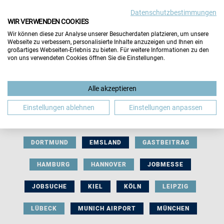
Datenschutzbestimmungen
WIR VERWENDEN COOKIES
Wir können diese zur Analyse unserer Besucherdaten platzieren, um unsere
Webseite zu verbessern, personalisierte Inhalte anzuzeigen und Ihnen ein
großartiges Webseiten-Erlebnis zu bieten. Für weitere Informationen zu den
von uns verwendeten Cookies öffnen Sie die Einstellungen.
AUSSTELLERBEITRAG
BERLIN
Alle akzeptieren
BERUFLICHE ORIENTIERUNG
BEWERBUNG
Einstellungen ablehnen
Einstellungen anpassen
BIELEFELD
BRAUNSCHWEIG
BREMEN
DORTMUND
EMSLAND
GASTBEITRAG
HAMBURG
HANNOVER
JOBMESSE
JOBSUCHE
KIEL
KÖLN
LEIPZIG
LÜBECK
MUNICH AIRPORT
MÜNCHEN