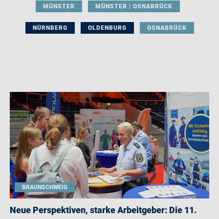
MÜNSTER
MÜNSTER | OSNABRÜCK
NÜRNBERG
OLDENBURG
OSNABRÜCK
BRAUNSCHWEIG
Neue Perspektiven, starke Arbeitgeber: Die 11.