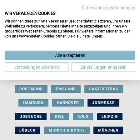
Datenschutzbestimmungen
WIR VERWENDEN COOKIES
Wir können diese zur Analyse unserer Besucherdaten platzieren, um unsere
Webseite zu verbessern, personalisierte Inhalte anzuzeigen und Ihnen ein
großartiges Webseiten-Erlebnis zu bieten. Für weitere Informationen zu den
von uns verwendeten Cookies öffnen Sie die Einstellungen.
AUSSTELLERBEITRAG
BERLIN
Alle akzeptieren
BERUFLICHE ORIENTIERUNG
BEWERBUNG
Einstellungen ablehnen
Einstellungen anpassen
BIELEFELD
BRAUNSCHWEIG
BREMEN
DORTMUND
EMSLAND
GASTBEITRAG
HAMBURG
HANNOVER
JOBMESSE
JOBSUCHE
KIEL
KÖLN
LEIPZIG
LÜBECK
MUNICH AIRPORT
MÜNCHEN