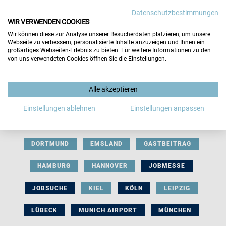
Datenschutzbestimmungen
WIR VERWENDEN COOKIES
Wir können diese zur Analyse unserer Besucherdaten platzieren, um unsere
Webseite zu verbessern, personalisierte Inhalte anzuzeigen und Ihnen ein
großartiges Webseiten-Erlebnis zu bieten. Für weitere Informationen zu den
von uns verwendeten Cookies öffnen Sie die Einstellungen.
AUSSTELLERBEITRAG
BERLIN
Alle akzeptieren
BERUFLICHE ORIENTIERUNG
BEWERBUNG
Einstellungen ablehnen
Einstellungen anpassen
BIELEFELD
BRAUNSCHWEIG
BREMEN
DORTMUND
EMSLAND
GASTBEITRAG
HAMBURG
HANNOVER
JOBMESSE
JOBSUCHE
KIEL
KÖLN
LEIPZIG
LÜBECK
MUNICH AIRPORT
MÜNCHEN