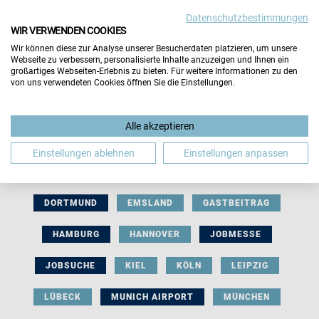
Datenschutzbestimmungen
WIR VERWENDEN COOKIES
Wir können diese zur Analyse unserer Besucherdaten platzieren, um unsere
Webseite zu verbessern, personalisierte Inhalte anzuzeigen und Ihnen ein
großartiges Webseiten-Erlebnis zu bieten. Für weitere Informationen zu den
von uns verwendeten Cookies öffnen Sie die Einstellungen.
AUSSTELLERBEITRAG
BERLIN
Alle akzeptieren
BERUFLICHE ORIENTIERUNG
BEWERBUNG
Einstellungen ablehnen
Einstellungen anpassen
BIELEFELD
BRAUNSCHWEIG
BREMEN
DORTMUND
EMSLAND
GASTBEITRAG
HAMBURG
HANNOVER
JOBMESSE
JOBSUCHE
KIEL
KÖLN
LEIPZIG
LÜBECK
MUNICH AIRPORT
MÜNCHEN