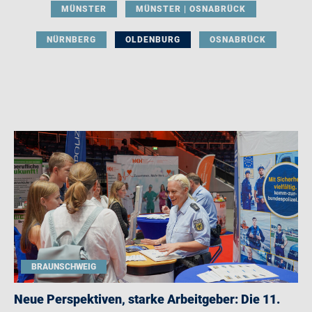
MÜNSTER
MÜNSTER | OSNABRÜCK
NÜRNBERG
OLDENBURG
OSNABRÜCK
BRAUNSCHWEIG
Neue Perspektiven, starke Arbeitgeber: Die 11.