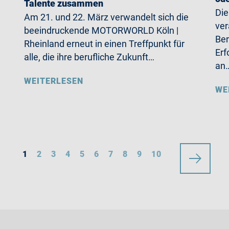
Talente zusammen
Die
Am 21. und 22. März verwandelt sich die
ver
beeindruckende MOTORWORLD Köln |
Ber
Rheinland erneut in einen Treffpunkt für
Erf
alle, die ihre berufliche Zukunft…
an
WEITERLESEN
WE
1
2
3
4
5
6
7
8
9
10