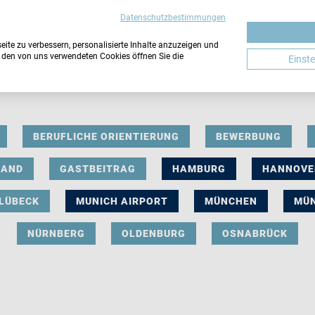
Datenschutzbestimmungen
ite zu verbessern, personalisierte Inhalte anzuzeigen und
u den von uns verwendeten Cookies öffnen Sie die
Einst
BERUFLICHE ORIENTIERUNG
BEWERBUNG
LAND
GASTBEITRAG
HAMBURG
HANNOVE
LÜBECK
MUNICH AIRPORT
MÜNCHEN
MÜ
NÜRNBERG
OLDENBURG
OSNABRÜCK