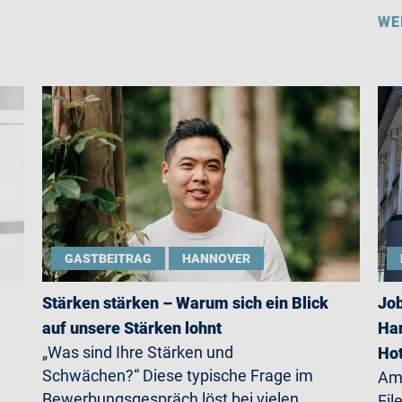
WE
GASTBEITRAG
HANNOVER
Stärken stärken – Warum sich ein Blick
Job
auf unsere Stärken lohnt
Han
„Was sind Ihre Stärken und
Ho
Schwächen?“ Diese typische Frage im
Am 
Bewerbungsgespräch löst bei vielen
Eil