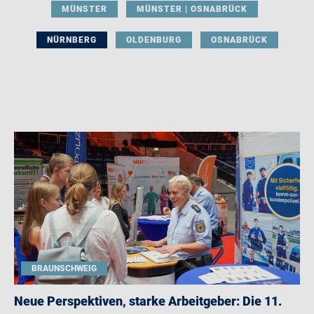
MÜNSTER
MÜNSTER | OSNABRÜCK
NÜRNBERG
OLDENBURG
OSNABRÜCK
BRAUNSCHWEIG
Neue Perspektiven, starke Arbeitgeber: Die 11.