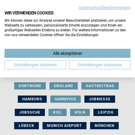
Datenschutzbestimmungen
WIR VERWENDEN COOKIES
Wir können diese zur Analyse unserer Besucherdaten platzieren, um unsere
Webseite zu verbessern, personalisierte Inhalte anzuzeigen und Ihnen ein
großartiges Webseiten-Erlebnis zu bieten. Für weitere Informationen zu den
von uns verwendeten Cookies öffnen Sie die Einstellungen.
AUSSTELLERBEITRAG
BERLIN
Alle akzeptieren
BERUFLICHE ORIENTIERUNG
BEWERBUNG
Einstellungen ablehnen
Einstellungen anpassen
BIELEFELD
BRAUNSCHWEIG
BREMEN
DORTMUND
EMSLAND
GASTBEITRAG
HAMBURG
HANNOVER
JOBMESSE
JOBSUCHE
KIEL
KÖLN
LEIPZIG
LÜBECK
MUNICH AIRPORT
MÜNCHEN