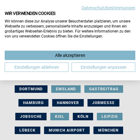
Datenschutzbestimmungen
WIR VERWENDEN COOKIES
Wir können diese zur Analyse unserer Besucherdaten platzieren, um unsere
Webseite zu verbessern, personalisierte Inhalte anzuzeigen und Ihnen ein
großartiges Webseiten-Erlebnis zu bieten. Für weitere Informationen zu den
von uns verwendeten Cookies öffnen Sie die Einstellungen.
AUSSTELLERBEITRAG
BERLIN
Alle akzeptieren
BERUFLICHE ORIENTIERUNG
BEWERBUNG
Einstellungen ablehnen
Einstellungen anpassen
BIELEFELD
BRAUNSCHWEIG
BREMEN
DORTMUND
EMSLAND
GASTBEITRAG
HAMBURG
HANNOVER
JOBMESSE
JOBSUCHE
KIEL
KÖLN
LEIPZIG
LÜBECK
MUNICH AIRPORT
MÜNCHEN