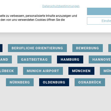
Datenschutzbestimmungen
ite zu verbessern, personalisierte Inhalte anzuzeigen und
u den von uns verwendeten Cookies öffnen Sie die
Einst
BERUFLICHE ORIENTIERUNG
BEWERBUNG
LAND
GASTBEITRAG
HAMBURG
HANNOVE
LÜBECK
MUNICH AIRPORT
MÜNCHEN
MÜ
NÜRNBERG
OLDENBURG
OSNABRÜCK