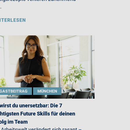
…
ITERLESEN
GASTBEITRAG
MÜNCHEN
wirst du unersetzbar: Die 7
htigsten Future Skills für deinen
olg im Team
 Arbeitswelt verändert sich rasant –