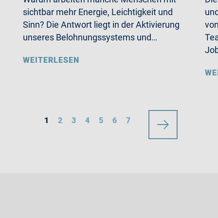
sichtbar mehr Energie, Leichtigkeit und
und
Sinn? Die Antwort liegt in der Aktivierung
von
unseres Belohnungssystems und…
Tea
Jo
WEITERLESEN
WE
1
2
3
4
5
6
7