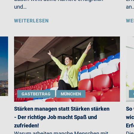
und…
an
WEITERLESEN
WE
GASTBEITRAG
MÜNCHEN
Stärken managen statt Stärken stärken
So 
- Der richtige Job macht Spaß und
wic
zufrieden!
Erf
Warum arbeiten manche Menschen mit
Die