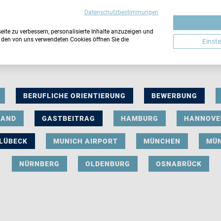
Datenschutzbestimmungen
ite zu verbessern, personalisierte Inhalte anzuzeigen und
u den von uns verwendeten Cookies öffnen Sie die
Einst
BERUFLICHE ORIENTIERUNG
BEWERBUNG
LAND
GASTBEITRAG
HAMBURG
HANNOVE
LÜBECK
MUNICH AIRPORT
MÜNCHEN
MÜ
NÜRNBERG
OLDENBURG
OSNABRÜCK