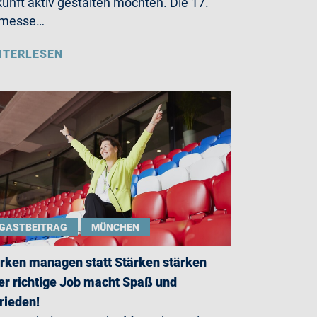
unft aktiv gestalten möchten. Die 17.
bmesse…
ITERLESEN
GASTBEITRAG
MÜNCHEN
rken managen statt Stärken stärken
er richtige Job macht Spaß und
rieden!