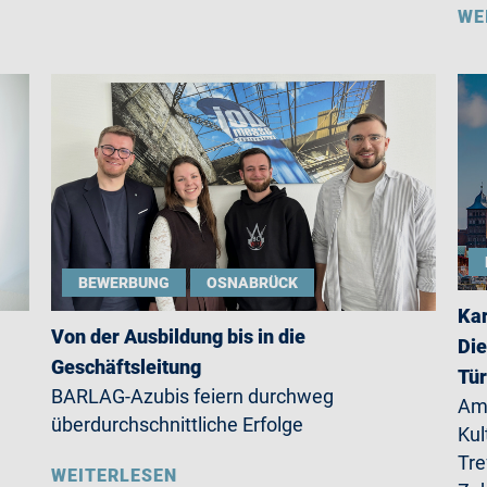
WE
BEWERBUNG
OSNABRÜCK
Kar
Von der Ausbildung bis in die
Die
Geschäftsleitung
Tü
BARLAG-Azubis feiern durchweg
Am 
überdurchschnittliche Erfolge
Kul
Tre
WEITERLESEN