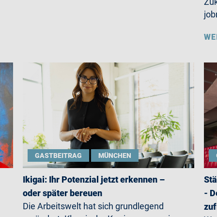
Zuk
jo
WE
GASTBEITRAG
MÜNCHEN
Ikigai: Ihr Potenzial jetzt erkennen –
Stä
oder später bereuen
- D
Die Arbeitswelt hat sich grundlegend
zuf