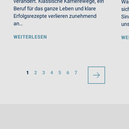
verändert. Klassische Karrierewege, ein
Wa
Beruf für das ganze Leben und klare
sic
Erfolgsrezepte verlieren zunehmend
Sin
an…
un
WEITERLESEN
WE
1
2
3
4
5
6
7