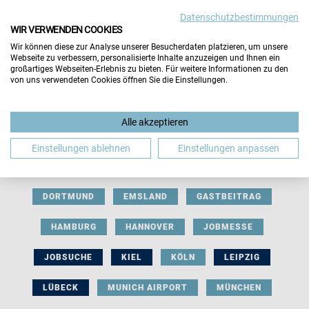
Datenschutzbestimmungen
WIR VERWENDEN COOKIES
Wir können diese zur Analyse unserer Besucherdaten platzieren, um unsere
Webseite zu verbessern, personalisierte Inhalte anzuzeigen und Ihnen ein
großartiges Webseiten-Erlebnis zu bieten. Für weitere Informationen zu den
von uns verwendeten Cookies öffnen Sie die Einstellungen.
AUSSTELLERBEITRAG
BERLIN
Alle akzeptieren
BERUFLICHE ORIENTIERUNG
BEWERBUNG
Einstellungen ablehnen
Einstellungen anpassen
BIELEFELD
BRAUNSCHWEIG
BREMEN
DORTMUND
EMSLAND
GASTBEITRAG
HAMBURG
HANNOVER
JOBMESSE
JOBSUCHE
KIEL
KÖLN
LEIPZIG
LÜBECK
MUNICH AIRPORT
MÜNCHEN