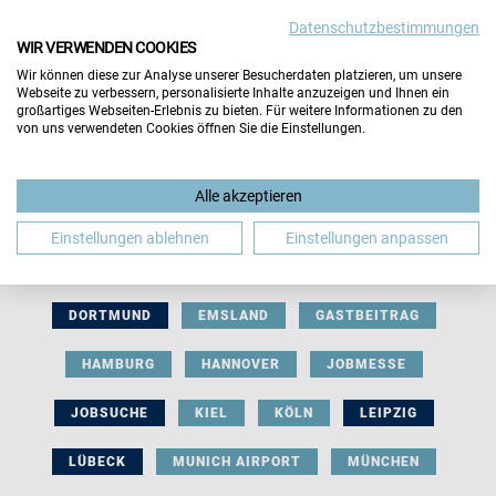
Datenschutzbestimmungen
WIR VERWENDEN COOKIES
Wir können diese zur Analyse unserer Besucherdaten platzieren, um unsere
Webseite zu verbessern, personalisierte Inhalte anzuzeigen und Ihnen ein
großartiges Webseiten-Erlebnis zu bieten. Für weitere Informationen zu den
von uns verwendeten Cookies öffnen Sie die Einstellungen.
AUSSTELLERBEITRAG
BERLIN
Alle akzeptieren
BERUFLICHE ORIENTIERUNG
BEWERBUNG
Einstellungen ablehnen
Einstellungen anpassen
BIELEFELD
BRAUNSCHWEIG
BREMEN
DORTMUND
EMSLAND
GASTBEITRAG
HAMBURG
HANNOVER
JOBMESSE
JOBSUCHE
KIEL
KÖLN
LEIPZIG
LÜBECK
MUNICH AIRPORT
MÜNCHEN