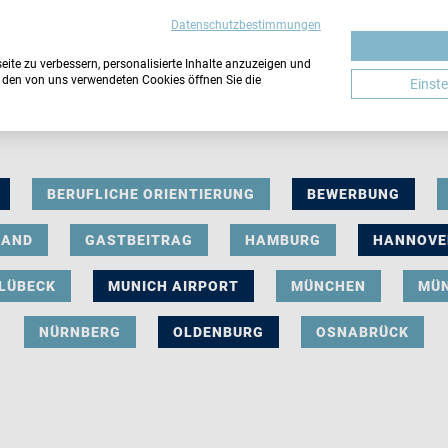
Datenschutzbestimmungen
ite zu verbessern, personalisierte Inhalte anzuzeigen und
u den von uns verwendeten Cookies öffnen Sie die
Einst
BERUFLICHE ORIENTIERUNG
BEWERBUNG
LAND
GASTBEITRAG
HAMBURG
HANNOVE
LÜBECK
MUNICH AIRPORT
MÜNCHEN
MÜ
NÜRNBERG
OLDENBURG
OSNABRÜCK