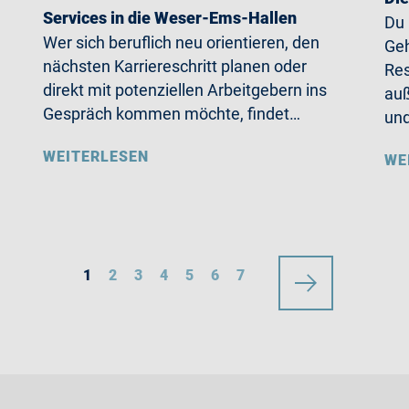
Services in die Weser-Ems-Hallen
Du
Wer sich beruflich neu orientieren, den
Geh
nächsten Karriereschritt planen oder
Res
direkt mit potenziellen Arbeitgebern ins
auß
Gespräch kommen möchte, findet…
un
WEITERLESEN
WE
1
2
3
4
5
6
7