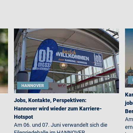
HANNOVER
Kar
Jobs, Kontakte, Perspektiven:
job
Hannover wird wieder zum Karriere-
Ber
Hotspot
Am 
Am 06. und 07. Juni verwandelt sich die
ern
Eilenriedehalle im HANNOVER