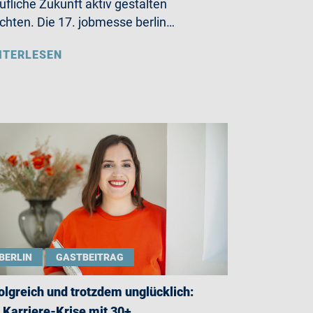
ufliche Zukunft aktiv gestalten
hten. Die 17. jobmesse berlin…
ITERLESEN
BERLIN
GASTBEITRAG
olgreich und trotzdem unglücklich:
 Karriere-Krise mit 30+