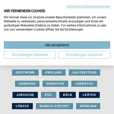
Datenschutzbestimmungen
WIR VERWENDEN COOKIES
Wir können diese zur Analyse unserer Besucherdaten platzieren, um unsere
Webseite zu verbessern, personalisierte Inhalte anzuzeigen und Ihnen ein
großartiges Webseiten-Erlebnis zu bieten. Für weitere Informationen zu den
von uns verwendeten Cookies öffnen Sie die Einstellungen.
AUSSTELLERBEITRAG
BERLIN
Alle akzeptieren
BERUFLICHE ORIENTIERUNG
BEWERBUNG
Einstellungen ablehnen
Einstellungen anpassen
BIELEFELD
BRAUNSCHWEIG
BREMEN
DORTMUND
EMSLAND
GASTBEITRAG
HAMBURG
HANNOVER
JOBMESSE
JOBSUCHE
KIEL
KÖLN
LEIPZIG
LÜBECK
MUNICH AIRPORT
MÜNCHEN