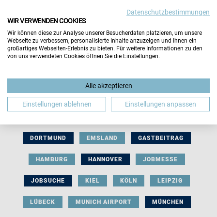
Datenschutzbestimmungen
WIR VERWENDEN COOKIES
Wir können diese zur Analyse unserer Besucherdaten platzieren, um unsere
Webseite zu verbessern, personalisierte Inhalte anzuzeigen und Ihnen ein
großartiges Webseiten-Erlebnis zu bieten. Für weitere Informationen zu den
von uns verwendeten Cookies öffnen Sie die Einstellungen.
AUSSTELLERBEITRAG
BERLIN
Alle akzeptieren
BERUFLICHE ORIENTIERUNG
BEWERBUNG
Einstellungen ablehnen
Einstellungen anpassen
BIELEFELD
BRAUNSCHWEIG
BREMEN
DORTMUND
EMSLAND
GASTBEITRAG
HAMBURG
HANNOVER
JOBMESSE
JOBSUCHE
KIEL
KÖLN
LEIPZIG
LÜBECK
MUNICH AIRPORT
MÜNCHEN