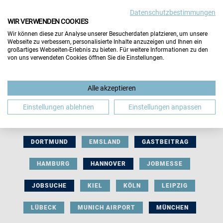
Datenschutzbestimmungen
WIR VERWENDEN COOKIES
Wir können diese zur Analyse unserer Besucherdaten platzieren, um unsere
Webseite zu verbessern, personalisierte Inhalte anzuzeigen und Ihnen ein
großartiges Webseiten-Erlebnis zu bieten. Für weitere Informationen zu den
von uns verwendeten Cookies öffnen Sie die Einstellungen.
AUSSTELLERBEITRAG
BERLIN
Alle akzeptieren
BERUFLICHE ORIENTIERUNG
BEWERBUNG
Einstellungen ablehnen
Einstellungen anpassen
BIELEFELD
BRAUNSCHWEIG
BREMEN
DORTMUND
EMSLAND
GASTBEITRAG
HAMBURG
HANNOVER
JOBMESSE
JOBSUCHE
KIEL
KÖLN
LEIPZIG
LÜBECK
MUNICH AIRPORT
MÜNCHEN