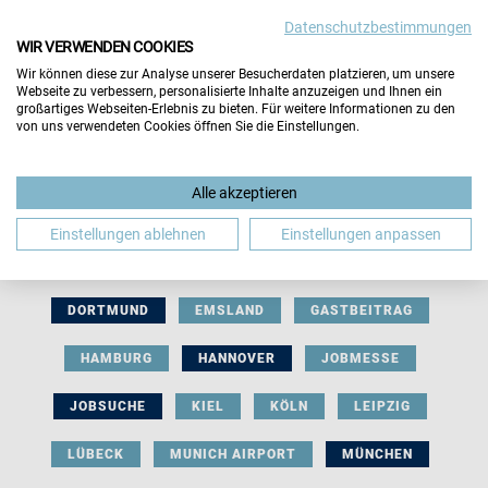
Datenschutzbestimmungen
WIR VERWENDEN COOKIES
Wir können diese zur Analyse unserer Besucherdaten platzieren, um unsere
Webseite zu verbessern, personalisierte Inhalte anzuzeigen und Ihnen ein
großartiges Webseiten-Erlebnis zu bieten. Für weitere Informationen zu den
von uns verwendeten Cookies öffnen Sie die Einstellungen.
AUSSTELLERBEITRAG
BERLIN
Alle akzeptieren
BERUFLICHE ORIENTIERUNG
BEWERBUNG
Einstellungen ablehnen
Einstellungen anpassen
BIELEFELD
BRAUNSCHWEIG
BREMEN
DORTMUND
EMSLAND
GASTBEITRAG
HAMBURG
HANNOVER
JOBMESSE
JOBSUCHE
KIEL
KÖLN
LEIPZIG
LÜBECK
MUNICH AIRPORT
MÜNCHEN