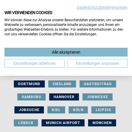
Datenschutzbestimmungen
WIR VERWENDEN COOKIES
Wir können diese zur Analyse unserer Besucherdaten platzieren, um unsere
Webseite zu verbessern, personalisierte Inhalte anzuzeigen und Ihnen ein
großartiges Webseiten-Erlebnis zu bieten. Für weitere Informationen zu den
von uns verwendeten Cookies öffnen Sie die Einstellungen.
AUSSTELLERBEITRAG
BERLIN
Alle akzeptieren
BERUFLICHE ORIENTIERUNG
BEWERBUNG
Einstellungen ablehnen
Einstellungen anpassen
BIELEFELD
BRAUNSCHWEIG
BREMEN
DORTMUND
EMSLAND
GASTBEITRAG
HAMBURG
HANNOVER
JOBMESSE
JOBSUCHE
KIEL
KÖLN
LEIPZIG
LÜBECK
MUNICH AIRPORT
MÜNCHEN