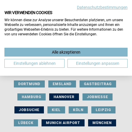
Datenschutzbestimmungen
WIR VERWENDEN COOKIES
Wir können diese zur Analyse unserer Besucherdaten platzieren, um unsere
Webseite zu verbessern, personalisierte Inhalte anzuzeigen und Ihnen ein
großartiges Webseiten-Erlebnis zu bieten. Für weitere Informationen zu den
von uns verwendeten Cookies öffnen Sie die Einstellungen.
AUSSTELLERBEITRAG
BERLIN
Alle akzeptieren
BERUFLICHE ORIENTIERUNG
BEWERBUNG
Einstellungen ablehnen
Einstellungen anpassen
BIELEFELD
BRAUNSCHWEIG
BREMEN
DORTMUND
EMSLAND
GASTBEITRAG
HAMBURG
HANNOVER
JOBMESSE
JOBSUCHE
KIEL
KÖLN
LEIPZIG
LÜBECK
MUNICH AIRPORT
MÜNCHEN