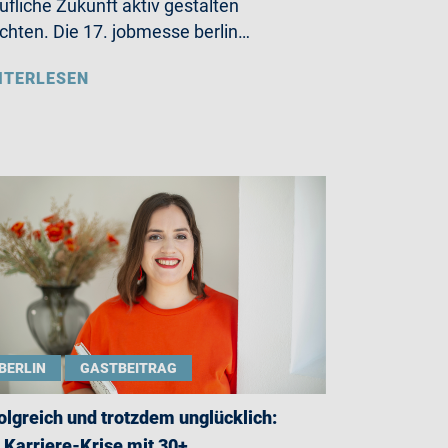
ufliche Zukunft aktiv gestalten
hten. Die 17. jobmesse berlin…
ITERLESEN
BERLIN
GASTBEITRAG
olgreich und trotzdem unglücklich:
 Karriere-Krise mit 30+