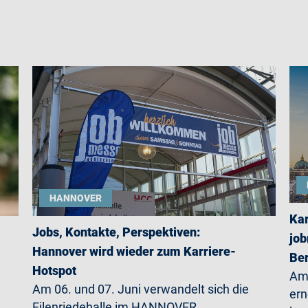
HANNOVER
Kar
Jobs, Kontakte, Perspektiven:
job
Hannover wird wieder zum Karriere-
Ber
Hotspot
Am 
Am 06. und 07. Juni verwandelt sich die
ern
Eilenriedehalle im HANNOVER