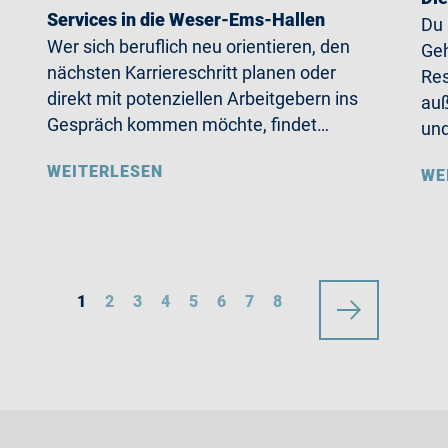
Services in die Weser-Ems-Hallen
Du
Wer sich beruflich neu orientieren, den
Geh
nächsten Karriereschritt planen oder
Res
direkt mit potenziellen Arbeitgebern ins
auß
Gespräch kommen möchte, findet…
un
WEITERLESEN
WE
1
2
3
4
5
6
7
8