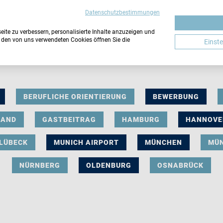
Datenschutzbestimmungen
ite zu verbessern, personalisierte Inhalte anzuzeigen und
u den von uns verwendeten Cookies öffnen Sie die
Einst
BERUFLICHE ORIENTIERUNG
BEWERBUNG
LAND
GASTBEITRAG
HAMBURG
HANNOVE
LÜBECK
MUNICH AIRPORT
MÜNCHEN
MÜ
NÜRNBERG
OLDENBURG
OSNABRÜCK