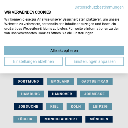
Datenschutzbestimmungen
WIR VERWENDEN COOKIES
Wir können diese zur Analyse unserer Besucherdaten platzieren, um unsere
Webseite zu verbessern, personalisierte Inhalte anzuzeigen und Ihnen ein
großartiges Webseiten-Erlebnis zu bieten. Für weitere Informationen zu den
von uns verwendeten Cookies öffnen Sie die Einstellungen.
AUSSTELLERBEITRAG
BERLIN
Alle akzeptieren
BERUFLICHE ORIENTIERUNG
BEWERBUNG
Einstellungen ablehnen
Einstellungen anpassen
BIELEFELD
BRAUNSCHWEIG
BREMEN
DORTMUND
EMSLAND
GASTBEITRAG
HAMBURG
HANNOVER
JOBMESSE
JOBSUCHE
KIEL
KÖLN
LEIPZIG
LÜBECK
MUNICH AIRPORT
MÜNCHEN