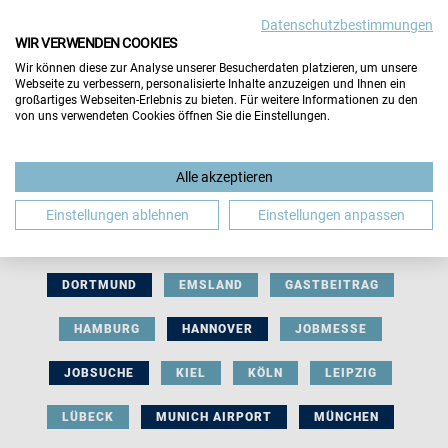
Datenschutzbestimmungen
WIR VERWENDEN COOKIES
Wir können diese zur Analyse unserer Besucherdaten platzieren, um unsere
Webseite zu verbessern, personalisierte Inhalte anzuzeigen und Ihnen ein
großartiges Webseiten-Erlebnis zu bieten. Für weitere Informationen zu den
von uns verwendeten Cookies öffnen Sie die Einstellungen.
AUSSTELLERBEITRAG
BERLIN
Alle akzeptieren
BERUFLICHE ORIENTIERUNG
BEWERBUNG
Einstellungen ablehnen
Einstellungen anpassen
BIELEFELD
BRAUNSCHWEIG
BREMEN
DORTMUND
EMSLAND
GASTBEITRAG
HAMBURG
HANNOVER
JOBMESSE
JOBSUCHE
KIEL
KÖLN
LEIPZIG
LÜBECK
MUNICH AIRPORT
MÜNCHEN