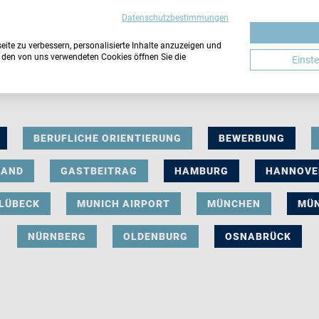
Datenschutzbestimmungen
ite zu verbessern, personalisierte Inhalte anzuzeigen und
u den von uns verwendeten Cookies öffnen Sie die
Einst
BERUFLICHE ORIENTIERUNG
BEWERBUNG
LAND
GASTBEITRAG
HAMBURG
HANNOVE
LÜBECK
MUNICH AIRPORT
MÜNCHEN
MÜ
NÜRNBERG
OLDENBURG
OSNABRÜCK