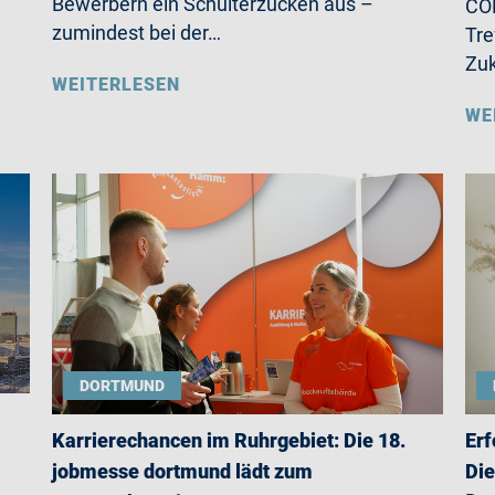
Bewerbern ein Schulterzucken aus –
CO
zumindest bei der…
Tre
Zu
WEITERLESEN
WE
DORTMUND
Karrierechancen im Ruhrgebiet: Die 18.
Erf
jobmesse dortmund lädt zum
Die