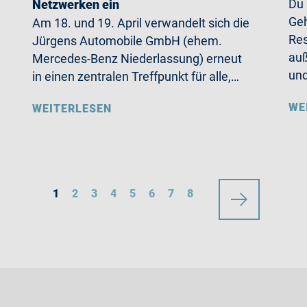
Du
Netzwerken ein
Geh
Am 18. und 19. April verwandelt sich die
Res
Jürgens Automobile GmbH (ehem.
auß
Mercedes-Benz Niederlassung) erneut
un
in einen zentralen Treffpunkt für alle,…
WE
WEITERLESEN
1
2
3
4
5
6
7
8