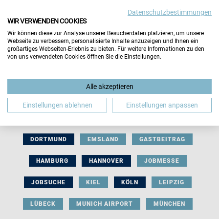
Datenschutzbestimmungen
WIR VERWENDEN COOKIES
Wir können diese zur Analyse unserer Besucherdaten platzieren, um unsere
Webseite zu verbessern, personalisierte Inhalte anzuzeigen und Ihnen ein
großartiges Webseiten-Erlebnis zu bieten. Für weitere Informationen zu den
von uns verwendeten Cookies öffnen Sie die Einstellungen.
AUSSTELLERBEITRAG
BERLIN
Alle akzeptieren
BERUFLICHE ORIENTIERUNG
BEWERBUNG
Einstellungen ablehnen
Einstellungen anpassen
BIELEFELD
BRAUNSCHWEIG
BREMEN
DORTMUND
EMSLAND
GASTBEITRAG
HAMBURG
HANNOVER
JOBMESSE
JOBSUCHE
KIEL
KÖLN
LEIPZIG
LÜBECK
MUNICH AIRPORT
MÜNCHEN