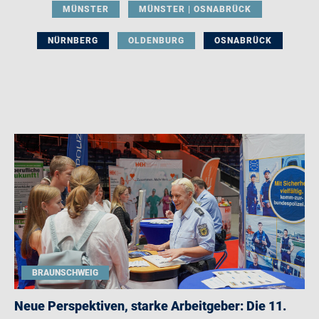
MÜNSTER
MÜNSTER | OSNABRÜCK
NÜRNBERG
OLDENBURG
OSNABRÜCK
BRAUNSCHWEIG
Neue Perspektiven, starke Arbeitgeber: Die 11.