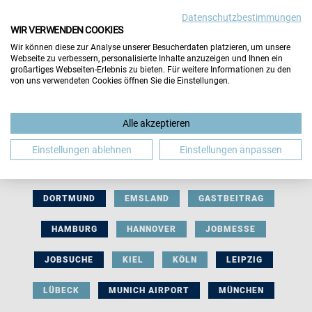
Datenschutzbestimmungen
WIR VERWENDEN COOKIES
Wir können diese zur Analyse unserer Besucherdaten platzieren, um unsere
Webseite zu verbessern, personalisierte Inhalte anzuzeigen und Ihnen ein
großartiges Webseiten-Erlebnis zu bieten. Für weitere Informationen zu den
von uns verwendeten Cookies öffnen Sie die Einstellungen.
AUSSTELLERBEITRAG
BERLIN
Alle akzeptieren
BERUFLICHE ORIENTIERUNG
BEWERBUNG
Einstellungen ablehnen
Einstellungen anpassen
BIELEFELD
BRAUNSCHWEIG
BREMEN
DORTMUND
EMSLAND
GASTBEITRAG
HAMBURG
HANNOVER
JOBMESSE
JOBSUCHE
KIEL
KÖLN
LEIPZIG
LÜBECK
MUNICH AIRPORT
MÜNCHEN