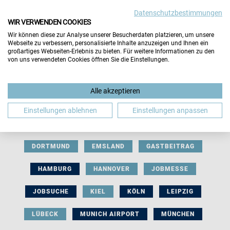
Datenschutzbestimmungen
WIR VERWENDEN COOKIES
Wir können diese zur Analyse unserer Besucherdaten platzieren, um unsere
Webseite zu verbessern, personalisierte Inhalte anzuzeigen und Ihnen ein
großartiges Webseiten-Erlebnis zu bieten. Für weitere Informationen zu den
von uns verwendeten Cookies öffnen Sie die Einstellungen.
AUSSTELLERBEITRAG
BERLIN
Alle akzeptieren
BERUFLICHE ORIENTIERUNG
BEWERBUNG
Einstellungen ablehnen
Einstellungen anpassen
BIELEFELD
BRAUNSCHWEIG
BREMEN
DORTMUND
EMSLAND
GASTBEITRAG
HAMBURG
HANNOVER
JOBMESSE
JOBSUCHE
KIEL
KÖLN
LEIPZIG
LÜBECK
MUNICH AIRPORT
MÜNCHEN