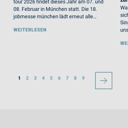
tour 2026 findet dieses Jahr am 07. und
Wa
08. Februar in München statt. Die 18.
sic
jobmesse münchen lädt erneut alle…
Sin
un
WEITERLESEN
WE
1
2
3
4
5
6
7
8
9