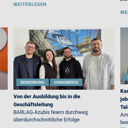
WEITERLESEN
WE
BEWERBUNG
OSNABRÜCK
Kar
Von der Ausbildung bis in die
job
Geschäftsleitung
Ta
BARLAG-Azubis feiern durchweg
Am 
überdurchschnittliche Erfolge
be