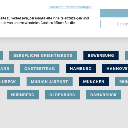
Datenschutzbestimmungen
ite zu verbessern, personalisierte Inhalte anzuzeigen und
u den von uns verwendeten Cookies öffnen Sie die
Einst
BERUFLICHE ORIENTIERUNG
BEWERBUNG
LAND
GASTBEITRAG
HAMBURG
HANNOVE
LÜBECK
MUNICH AIRPORT
MÜNCHEN
MÜ
NÜRNBERG
OLDENBURG
OSNABRÜCK