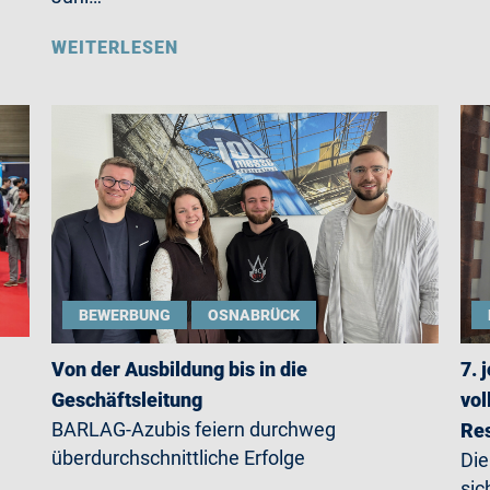
WEITERLESEN
BEWERBUNG
OSNABRÜCK
Von der Ausbildung bis in die
7. 
Geschäftsleitung
vol
BARLAG-Azubis feiern durchweg
Re
überdurchschnittliche Erfolge
Die
sic