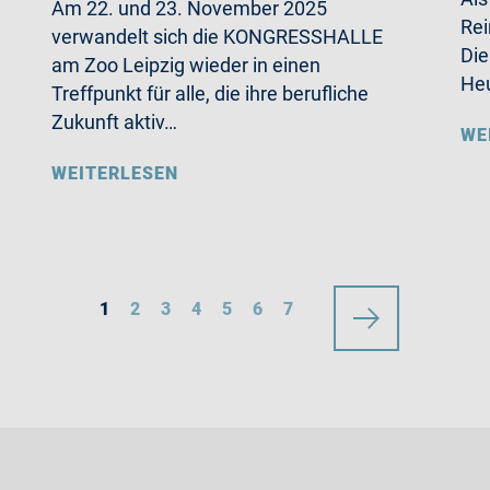
Am 22. und 23. November 2025
Rei
verwandelt sich die KONGRESSHALLE
Die
am Zoo Leipzig wieder in einen
Heu
Treffpunkt für alle, die ihre berufliche
Zukunft aktiv…
WE
WEITERLESEN
1
2
3
4
5
6
7