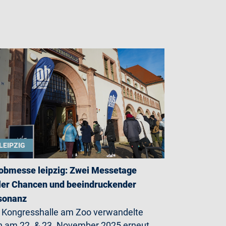
LEIPZIG
jobmesse leipzig: Zwei Messetage
ler Chancen und beeindruckender
sonanz
 Kongresshalle am Zoo verwandelte
h am 22. & 23. November 2025 erneut