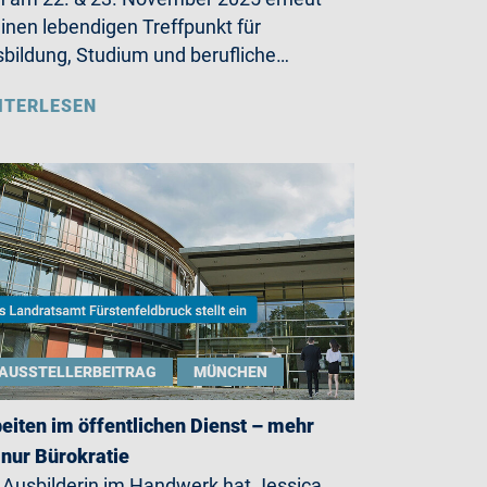
einen lebendigen Treffpunkt für
bildung, Studium und berufliche…
ITERLESEN
AUSSTELLERBEITRAG
MÜNCHEN
eiten im öffentlichen Dienst – mehr
 nur Bürokratie
 Ausbilderin im Handwerk hat Jessica