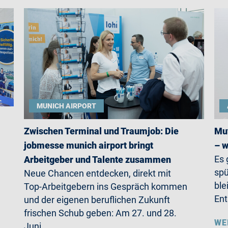
MUNICH AIRPORT
Zwischen Terminal und Traumjob: Die
Mut
jobmesse munich airport bringt
– w
Es 
Arbeitgeber und Talente zusammen
spü
Neue Chancen entdecken, direkt mit
ble
Top-Arbeitgebern ins Gespräch kommen
Ent
und der eigenen beruflichen Zukunft
frischen Schub geben: Am 27. und 28.
WE
Juni…