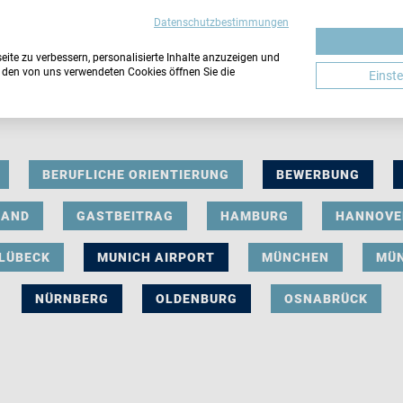
Datenschutzbestimmungen
ite zu verbessern, personalisierte Inhalte anzuzeigen und
u den von uns verwendeten Cookies öffnen Sie die
Einst
BERUFLICHE ORIENTIERUNG
BEWERBUNG
LAND
GASTBEITRAG
HAMBURG
HANNOVE
LÜBECK
MUNICH AIRPORT
MÜNCHEN
MÜ
NÜRNBERG
OLDENBURG
OSNABRÜCK