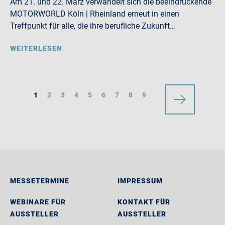
Am 21. und 22. März verwandelt sich die beeindruckende
MOTORWORLD Köln | Rheinland erneut in einen
Treffpunkt für alle, die ihre berufliche Zukunft…
WEITERLESEN
1
2
3
4
5
6
7
8
9
MESSETERMINE
IMPRESSUM
WEBINARE FÜR
KONTAKT FÜR
AUSSTELLER
AUSSTELLER