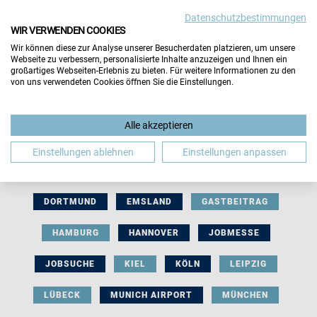
Datenschutzbestimmungen
WIR VERWENDEN COOKIES
Wir können diese zur Analyse unserer Besucherdaten platzieren, um unsere
Webseite zu verbessern, personalisierte Inhalte anzuzeigen und Ihnen ein
großartiges Webseiten-Erlebnis zu bieten. Für weitere Informationen zu den
von uns verwendeten Cookies öffnen Sie die Einstellungen.
AUSSTELLERBEITRAG
BERLIN
Alle akzeptieren
BERUFLICHE ORIENTIERUNG
BEWERBUNG
Einstellungen ablehnen
Einstellungen anpassen
BIELEFELD
BRAUNSCHWEIG
BREMEN
DORTMUND
EMSLAND
GASTBEITRAG
HAMBURG
HANNOVER
JOBMESSE
JOBSUCHE
KIEL
KÖLN
LEIPZIG
LÜBECK
MUNICH AIRPORT
MÜNCHEN