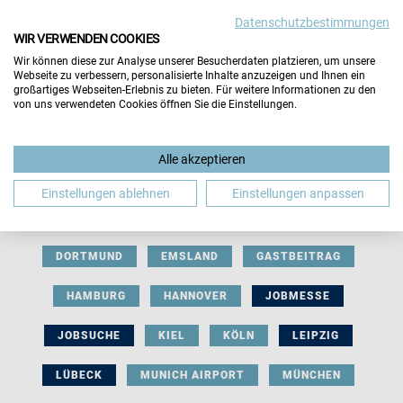
Datenschutzbestimmungen
WIR VERWENDEN COOKIES
Wir können diese zur Analyse unserer Besucherdaten platzieren, um unsere
Webseite zu verbessern, personalisierte Inhalte anzuzeigen und Ihnen ein
großartiges Webseiten-Erlebnis zu bieten. Für weitere Informationen zu den
von uns verwendeten Cookies öffnen Sie die Einstellungen.
AUSSTELLERBEITRAG
BERLIN
Alle akzeptieren
BERUFLICHE ORIENTIERUNG
BEWERBUNG
Einstellungen ablehnen
Einstellungen anpassen
BIELEFELD
BRAUNSCHWEIG
BREMEN
DORTMUND
EMSLAND
GASTBEITRAG
HAMBURG
HANNOVER
JOBMESSE
JOBSUCHE
KIEL
KÖLN
LEIPZIG
LÜBECK
MUNICH AIRPORT
MÜNCHEN