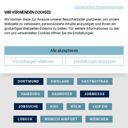
Datenschutzbestimmungen
WIR VERWENDEN COOKIES
Wir können diese zur Analyse unserer Besucherdaten platzieren, um unsere
Webseite zu verbessern, personalisierte Inhalte anzuzeigen und Ihnen ein
großartiges Webseiten-Erlebnis zu bieten. Für weitere Informationen zu den
von uns verwendeten Cookies öffnen Sie die Einstellungen.
AUSSTELLERBEITRAG
BERLIN
Alle akzeptieren
BERUFLICHE ORIENTIERUNG
BEWERBUNG
Einstellungen ablehnen
Einstellungen anpassen
BIELEFELD
BRAUNSCHWEIG
BREMEN
DORTMUND
EMSLAND
GASTBEITRAG
HAMBURG
HANNOVER
JOBMESSE
JOBSUCHE
KIEL
KÖLN
LEIPZIG
LÜBECK
MUNICH AIRPORT
MÜNCHEN