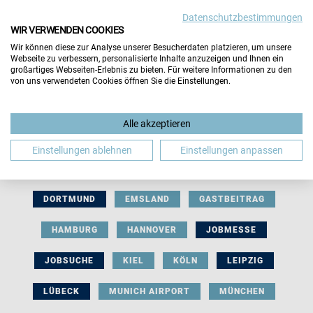
Datenschutzbestimmungen
WIR VERWENDEN COOKIES
Wir können diese zur Analyse unserer Besucherdaten platzieren, um unsere
Webseite zu verbessern, personalisierte Inhalte anzuzeigen und Ihnen ein
großartiges Webseiten-Erlebnis zu bieten. Für weitere Informationen zu den
von uns verwendeten Cookies öffnen Sie die Einstellungen.
AUSSTELLERBEITRAG
BERLIN
Alle akzeptieren
BERUFLICHE ORIENTIERUNG
BEWERBUNG
Einstellungen ablehnen
Einstellungen anpassen
BIELEFELD
BRAUNSCHWEIG
BREMEN
DORTMUND
EMSLAND
GASTBEITRAG
HAMBURG
HANNOVER
JOBMESSE
JOBSUCHE
KIEL
KÖLN
LEIPZIG
LÜBECK
MUNICH AIRPORT
MÜNCHEN