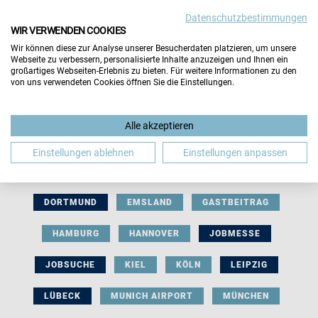
Datenschutzbestimmungen
WIR VERWENDEN COOKIES
Wir können diese zur Analyse unserer Besucherdaten platzieren, um unsere
Webseite zu verbessern, personalisierte Inhalte anzuzeigen und Ihnen ein
großartiges Webseiten-Erlebnis zu bieten. Für weitere Informationen zu den
von uns verwendeten Cookies öffnen Sie die Einstellungen.
AUSSTELLERBEITRAG
BERLIN
Alle akzeptieren
BERUFLICHE ORIENTIERUNG
BEWERBUNG
Einstellungen ablehnen
Einstellungen anpassen
BIELEFELD
BRAUNSCHWEIG
BREMEN
DORTMUND
EMSLAND
GASTBEITRAG
HAMBURG
HANNOVER
JOBMESSE
JOBSUCHE
KIEL
KÖLN
LEIPZIG
LÜBECK
MUNICH AIRPORT
MÜNCHEN