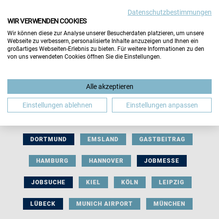
Datenschutzbestimmungen
WIR VERWENDEN COOKIES
Wir können diese zur Analyse unserer Besucherdaten platzieren, um unsere
Webseite zu verbessern, personalisierte Inhalte anzuzeigen und Ihnen ein
großartiges Webseiten-Erlebnis zu bieten. Für weitere Informationen zu den
von uns verwendeten Cookies öffnen Sie die Einstellungen.
AUSSTELLERBEITRAG
BERLIN
Alle akzeptieren
BERUFLICHE ORIENTIERUNG
BEWERBUNG
Einstellungen ablehnen
Einstellungen anpassen
BIELEFELD
BRAUNSCHWEIG
BREMEN
DORTMUND
EMSLAND
GASTBEITRAG
HAMBURG
HANNOVER
JOBMESSE
JOBSUCHE
KIEL
KÖLN
LEIPZIG
LÜBECK
MUNICH AIRPORT
MÜNCHEN