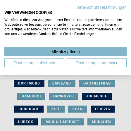
Datenschutzbestimmungen
WIR VERWENDEN COOKIES
Wir können diese zur Analyse unserer Besucherdaten platzieren, um unsere
Webseite zu verbessern, personalisierte Inhalte anzuzeigen und Ihnen ein
großartiges Webseiten-Erlebnis zu bieten. Für weitere Informationen zu den
von uns verwendeten Cookies öffnen Sie die Einstellungen.
AUSSTELLERBEITRAG
BERLIN
Alle akzeptieren
BERUFLICHE ORIENTIERUNG
BEWERBUNG
Einstellungen ablehnen
Einstellungen anpassen
BIELEFELD
BRAUNSCHWEIG
BREMEN
DORTMUND
EMSLAND
GASTBEITRAG
HAMBURG
HANNOVER
JOBMESSE
JOBSUCHE
KIEL
KÖLN
LEIPZIG
LÜBECK
MUNICH AIRPORT
MÜNCHEN