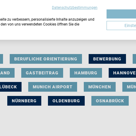
Datenschutzbestimmungen
ite zu verbessern, personalisierte Inhalte anzuzeigen und
u den von uns verwendeten Cookies öffnen Sie die
Einst
BERUFLICHE ORIENTIERUNG
BEWERBUNG
LAND
GASTBEITRAG
HAMBURG
HANNOVE
LÜBECK
MUNICH AIRPORT
MÜNCHEN
MÜ
NÜRNBERG
OLDENBURG
OSNABRÜCK