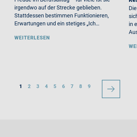
irgendwo auf der Strecke geblieben.
Die
Stattdessen bestimmen Funktionieren,
sic
Erwartungen und ein stetiges „Ich…
in 
Aus
WEITERLESEN
WE
1
2
3
4
5
6
7
8
9