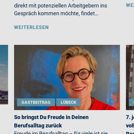
WE
direkt mit potenziellen Arbeitgebern ins
Gespräch kommen möchte, findet…
WEITERLESEN
GASTBEITRAG
LÜBECK
So bringst Du Freude in Deinen
7. 
Berufsalltag zurück
vol
Freude im Berufsalltag – für viele ist sie
Re