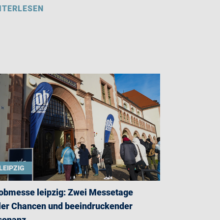
ITERLESEN
LEIPZIG
jobmesse leipzig: Zwei Messetage
ler Chancen und beeindruckender
sonanz