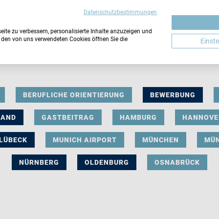
Datenschutzbestimmungen
ite zu verbessern, personalisierte Inhalte anzuzeigen und
u den von uns verwendeten Cookies öffnen Sie die
Einst
BERUFLICHE ORIENTIERUNG
BEWERBUNG
LAND
GASTBEITRAG
HAMBURG
HANNOVE
LÜBECK
MUNICH AIRPORT
MÜNCHEN
MÜ
NÜRNBERG
OLDENBURG
OSNABRÜCK