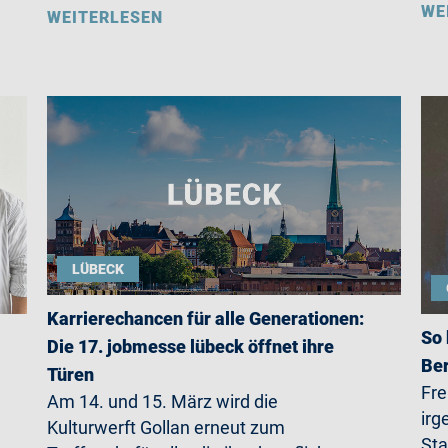
WE
WEITERLESEN
LÜBECK
Karrierechancen für alle Generationen:
So 
Die 17. jobmesse lübeck öffnet ihre
Ber
Türen
Fre
Am 14. und 15. März wird die
irg
Kulturwerft Gollan erneut zum
Sta