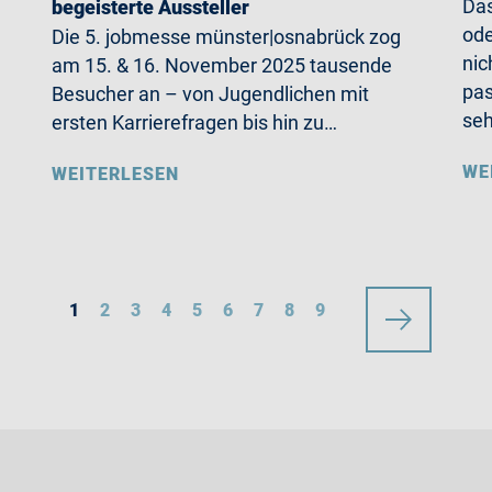
Das
begeisterte Aussteller
ode
Die 5. jobmesse münster|osnabrück zog
nic
am 15. & 16. November 2025 tausende
pas
Besucher an – von Jugendlichen mit
se
ersten Karrierefragen bis hin zu…
WE
WEITERLESEN
1
2
3
4
5
6
7
8
9