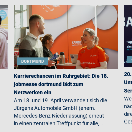
DORTMUND
20.
Karrierechancen im Ruhrgebiet: Die 18.
Unt
jobmesse dortmund lädt zum
Ser
Netzwerken ein
Wer
Am 18. und 19. April verwandelt sich die
näc
Jürgens Automobile GmbH (ehem.
dir
Mercedes-Benz Niederlassung) erneut
Ges
in einen zentralen Treffpunkt für alle,…