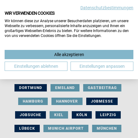
Datenschutzbestimmungen
WIR VERWENDEN COOKIES
Wir können diese zur Analyse unserer Besucherdaten platzieren, um unsere
Webseite zu verbessern, personalisierte Inhalte anzuzeigen und Ihnen ein
großartiges Webseiten-Erlebnis zu bieten. Für weitere Informationen zu den
von uns verwendeten Cookies öffnen Sie die Einstellungen.
AUSSTELLERBEITRAG
BERLIN
Alle akzeptieren
BERUFLICHE ORIENTIERUNG
BEWERBUNG
Einstellungen ablehnen
Einstellungen anpassen
BIELEFELD
BRAUNSCHWEIG
BREMEN
DORTMUND
EMSLAND
GASTBEITRAG
HAMBURG
HANNOVER
JOBMESSE
JOBSUCHE
KIEL
KÖLN
LEIPZIG
LÜBECK
MUNICH AIRPORT
MÜNCHEN