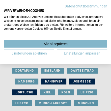
Datenschutzbestimmungen
WIR VERWENDEN COOKIES
Wir können diese zur Analyse unserer Besucherdaten platzieren, um unsere
Webseite zu verbessern, personalisierte Inhalte anzuzeigen und Ihnen ein
großartiges Webseiten-Erlebnis zu bieten. Für weitere Informationen zu den
von uns verwendeten Cookies öffnen Sie die Einstellungen.
AUSSTELLERBEITRAG
BERLIN
Alle akzeptieren
BERUFLICHE ORIENTIERUNG
BEWERBUNG
Einstellungen ablehnen
Einstellungen anpassen
BIELEFELD
BRAUNSCHWEIG
BREMEN
DORTMUND
EMSLAND
GASTBEITRAG
HAMBURG
HANNOVER
JOBMESSE
JOBSUCHE
KIEL
KÖLN
LEIPZIG
LÜBECK
MUNICH AIRPORT
MÜNCHEN