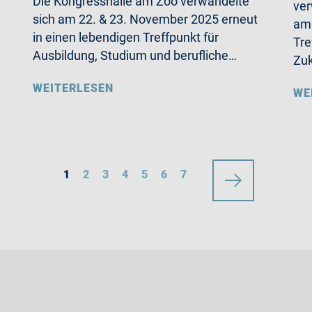
Die Kongresshalle am Zoo verwandelte
ve
sich am 22. & 23. November 2025 erneut
am 
in einen lebendigen Treffpunkt für
Tre
Ausbildung, Studium und berufliche…
Zuk
WEITERLESEN
WE
1
2
3
4
5
6
7