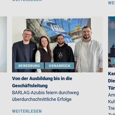
WE
BEWERBUNG
OSNABRÜCK
Kar
Von der Ausbildung bis in die
Die
Geschäftsleitung
Tü
BARLAG-Azubis feiern durchweg
Am 
überdurchschnittliche Erfolge
Kul
Tre
WEITERLESEN
Zuk