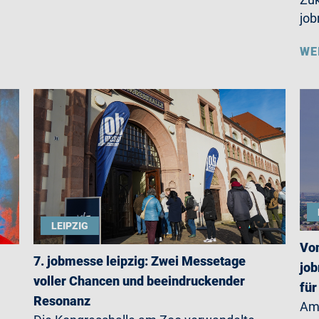
jo
WE
LEIPZIG
Von
7. jobmesse leipzig: Zwei Messetage
job
voller Chancen und beeindruckender
für
Resonanz
Am 