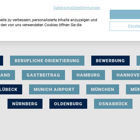
Datenschutzbestimmungen
ite zu verbessern, personalisierte Inhalte anzuzeigen und
u den von uns verwendeten Cookies öffnen Sie die
Einst
BERUFLICHE ORIENTIERUNG
BEWERBUNG
LAND
GASTBEITRAG
HAMBURG
HANNOVE
LÜBECK
MUNICH AIRPORT
MÜNCHEN
MÜ
NÜRNBERG
OLDENBURG
OSNABRÜCK