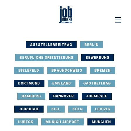
AUSSTELLERBEITRAG
BERLIN
BERUFLICHE ORIENTIERUNG
BEWERBUNG
BIELEFELD
BRAUNSCHWEIG
BREMEN
DORTMUND
EMSLAND
GASTBEITRAG
HAMBURG
HANNOVER
JOBMESSE
JOBSUCHE
KIEL
KÖLN
LEIPZIG
LÜBECK
MUNICH AIRPORT
MÜNCHEN